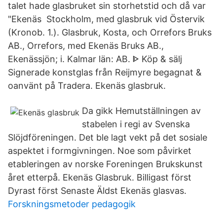
talet hade glasbruket sin storhetstid och då var
"Ekenäs Stockholm, med glasbruk vid Östervik
(Kronob. 1.). Glasbruk, Kosta, och Orrefors Bruks
AB., Orrefors, med Ekenäs Bruks AB.,
Ekenässjön; i. Kalmar län: AB. ᐈ Köp & sälj
Signerade konstglas från Reijmyre begagnat &
oanvänt på Tradera. Ekenäs glasbruk.
Da gikk Hemutställningen av
stabelen i regi av Svenska
Slöjdföreningen. Det ble lagt vekt på det sosiale
aspektet i formgivningen. Noe som påvirket
etableringen av norske Foreningen Brukskunst
året etterpå. Ekenäs Glasbruk. Billigast först
Dyrast först Senaste Äldst Ekenäs glasvas.
Forskningsmetoder pedagogik