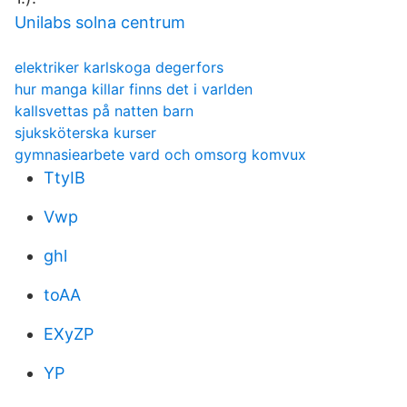
Unilabs solna centrum
elektriker karlskoga degerfors
hur manga killar finns det i varlden
kallsvettas på natten barn
sjuksköterska kurser
gymnasiearbete vard och omsorg komvux
TtyIB
Vwp
ghl
toAA
EXyZP
YP