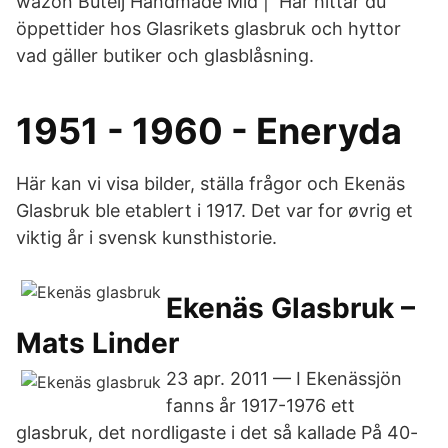
wazon Butelj Handmade Mid | Här hittar du
öppettider hos Glasrikets glasbruk och hyttor
vad gäller butiker och glasblåsning.
1951 - 1960 - Eneryda
Här kan vi visa bilder, ställa frågor och Ekenäs
Glasbruk ble etablert i 1917. Det var for øvrig et
viktig år i svensk kunsthistorie.
Ekenäs Glasbruk –
Mats Linder
23 apr. 2011 — I Ekenässjön
fanns år 1917-1976 ett
glasbruk, det nordligaste i det så kallade På 40-