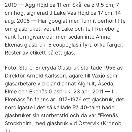
2019 — Ägg Höjd ca 11 cm Skål ca ø 9,5 cm, 7
cm hög, signerad J Lake Vas Höjd ca 17 cm. 14
aug. 2005 — Har googlat men funnit oerhört lite
om glasbruket. vet att Lake och tell-Runeborg
varit formgivare där men sedan inte Ämne:
Ekenäs glasbruk 8 coupeglas i fyra olika färger.
Rester av etikett på ett glas.
Foto: Sture Eneryda Glasbruk startade 1956 av
Direktör Arnold Karlsson, ägare till Växjö som
glasarbetare vid bland annat Älghult, Åseda,
Elme och Ekenäs Glasbruk. 23 apr. 2011 — I
Ekenässjön fanns år 1917-1976 ett glasbruk, det
nordligaste i det så kallade På 40-talet hade
glasbruket sin storhetstid och då var "Ekenäs
Stockholm, med glasbruk vid Östervik (Kronob.
1.).