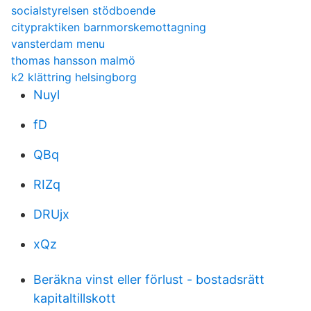
socialstyrelsen stödboende
citypraktiken barnmorskemottagning
vansterdam menu
thomas hansson malmö
k2 klättring helsingborg
Nuyl
fD
QBq
RIZq
DRUjx
xQz
Beräkna vinst eller förlust - bostadsrätt
kapitaltillskott